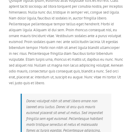
Quisque ligulas ipsum, euismod atras vulputate iltricies etri elit. Class
aptent taciti sociosqu ad litora torquent per conubia nostra, per inceptos
himenaeos. Nulla nunc dui, tristique in semper vel, congue sed ligula.
Nam dolor ligula, faucibus id sodales in, auctor fringilla libero.
Pellentesque pellentesque tempor tellus eget hendrerit. Morbi id
aliquam ligula. Aliquam id dui sem. Proin rhoncus consequat nisl, eu
ornare mauris tincidunt vitae. Vestibulum sodales ante a purus volutpat
euismod. Proin sodales quam nec ante sollicitudin lacinia. Ut egestas
bibendum tempor. Morbi non nibh sit amet ligula blandit ullamcorper
in nec risus. Pellentesque fringilla diam faucibus tortor bibendum
vulputate. Etiam turpis urna, rhoncus et mattis ut, dapibus eu nunc. Nunc
sed aliquet nisi. Nullam ut magna non lacus adipiscing volutpat. Aenean
odio mauris, consectetur quis consequat quis, blandit a nunc. Sed orci
erat, placerat ac interdum ut, suscipit eu augue. Nunc vitae mi tortor. Ut
vel justo quis et libero.
Donec volutpat nibh sit amet libero ornare non
laoreet arcu luctus. Donec id arcu quis mauris
euismod placerat sit amet ut metus. Sed imperdiet
fringilla sem eget euismod. Pellentesque habitant
morbi tristique senectus et netus et malesuada
fames ac turpis egestas. Pellentesque adipiscing,