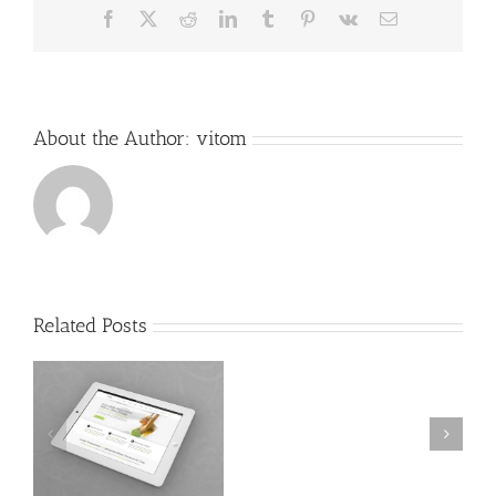
Facebook
X
Reddit
LinkedIn
Tumblr
Pinterest
Vk
Email
About the Author:
vitom
Related Posts
Malesuada
Fames
Ac
Turpis
e
Eleifend Eget Interdum