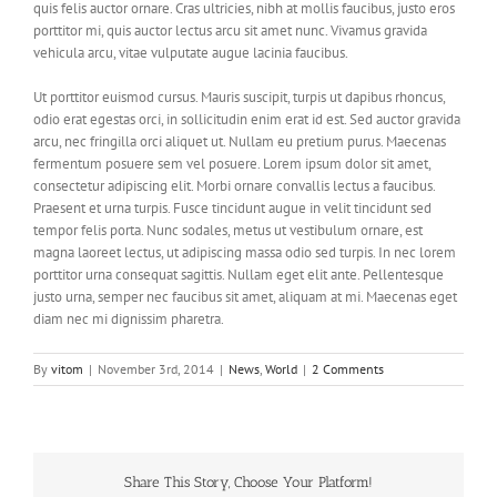
quis felis auctor ornare. Cras ultricies, nibh at mollis faucibus, justo eros
porttitor mi, quis auctor lectus arcu sit amet nunc. Vivamus gravida
vehicula arcu, vitae vulputate augue lacinia faucibus.
Ut porttitor euismod cursus. Mauris suscipit, turpis ut dapibus rhoncus,
odio erat egestas orci, in sollicitudin enim erat id est. Sed auctor gravida
arcu, nec fringilla orci aliquet ut. Nullam eu pretium purus. Maecenas
fermentum posuere sem vel posuere. Lorem ipsum dolor sit amet,
consectetur adipiscing elit. Morbi ornare convallis lectus a faucibus.
Praesent et urna turpis. Fusce tincidunt augue in velit tincidunt sed
tempor felis porta. Nunc sodales, metus ut vestibulum ornare, est
magna laoreet lectus, ut adipiscing massa odio sed turpis. In nec lorem
porttitor urna consequat sagittis. Nullam eget elit ante. Pellentesque
justo urna, semper nec faucibus sit amet, aliquam at mi. Maecenas eget
diam nec mi dignissim pharetra.
By
vitom
|
November 3rd, 2014
|
News
,
World
|
2 Comments
Share This Story, Choose Your Platform!