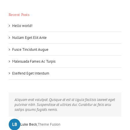
Recent Posts
Hello world!
Nullam Eget Elit Ante
Fusce Tincidunt Augue
Malesuada Fames Ac Turpis
Eleifend Eget Interdum
Neque porro quisquam est, qui dolorem ipsum quia dolor sit amet,
Aliquam erat volutpat. Quisque at est id ligula facilisis laoreet eget
consec tetur, adipisci velit, sed quia non numquam eius modi
pulvinar nibh. Suspendisse at ultrices dui. Curabitur ac felis arcu
tempora voluptas amets unser.
sadips ipsums fugiats nemis.
LB
JD
John Doe
Luke Beck
,
My Company
,
Theme Fusion