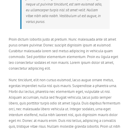
neque ut pulvinar tincidunt, est sem euismod odio,
eu ullamcorper turpis nisl sit amet velit. Nullam
vitae nibh odio noibh. Vestibulum ut est augue, in
varius purus.
Proin dictum lobortis justo at pretium. Nunc malesuada ante sit amet
purus ornare pulvinar. Donec suscipit dignissim ipsum at euismod.
Curabitur malesuada lorem sed metus adipiscing in vehicula quam
commodo. Sed porttitor elementum elementum. Proin eu ligula eget
leo consectetur sodales et non mauris. Lorem ipsum dolor sit amet,
consectetur adipiscing elit.
Nunc tincidunt, elit non cursus euismod, lacus augue ornare metus,
egestas imperdiet nulla nisl quis mauris. Suspendisse a pharetra urna.
Morbi dui lectus, pharetra nec elementum eget, vulputate ut nisi.
Aliquam accumsan, nulla sed feugiat vehicula, lacus justo semper
libero, quis porttitor turpis odio sit amet ligula. Duis dapibus fermentum
orci, nec malesuada libero vehicula ut. Integer sodales, urna eget
interdum eleifend, nulla nibh laoreet nisl, quis dignissim mauris dolor
eget mi. Donec at mauris enim. Duis nisi tellus, adipiscing a convallis
quis, tristique vitae risus. Nullam molestie gravida lobortis. Proin ut nibh