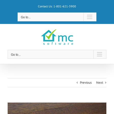
Skip
Contact Us: 1-801-621-3900
to
content
Go to...
Go to...
Previous
Next
View
Larger